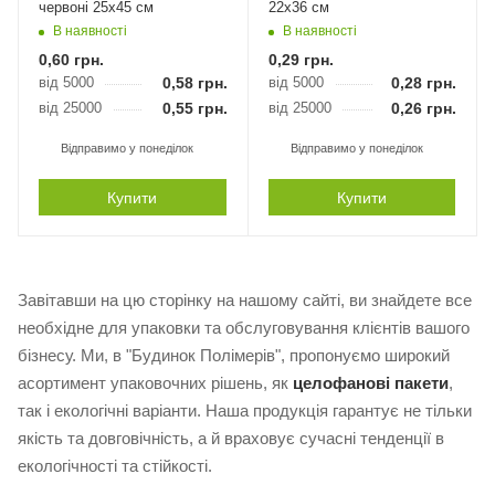
червоні 25х45 см
22х36 см
В наявності
В наявності
0,60
грн.
0,29
грн.
від 5000
0,58
грн.
від 5000
0,28
грн.
від 25000
0,55
грн.
від 25000
0,26
грн.
Відправимо у понеділок
Відправимо у понеділок
Купити
Купити
Завітавши на цю сторінку на нашому сайті, ви знайдете все
необхідне для упаковки та обслуговування клієнтів вашого
бізнесу. Ми, в "Будинок Полімерів", пропонуємо широкий
асортимент упаковочних рішень, як
целофанові пакети
,
так і екологічні варіанти. Наша продукція гарантує не тільки
якість та довговічність, а й враховує сучасні тенденції в
екологічності та стійкості.