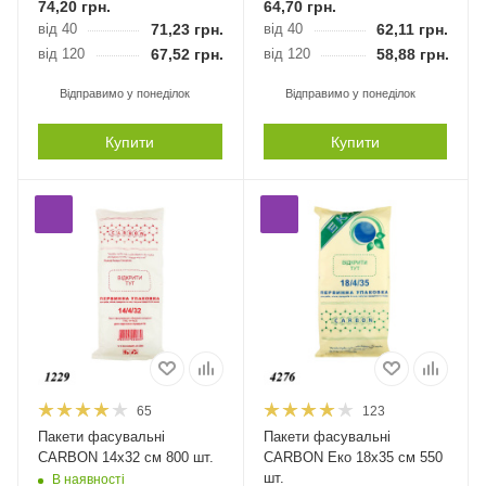
74,20
грн.
64,70
грн.
від 40
71,23
грн.
від 40
62,11
грн.
від 120
67,52
грн.
від 120
58,88
грн.
Відправимо у понеділок
Відправимо у понеділок
Купити
Купити
65
123
Пакети фасувальні
Пакети фасувальні
CARBON 14х32 см 800 шт.
CARBON Еко 18х35 см 550
шт.
В наявності