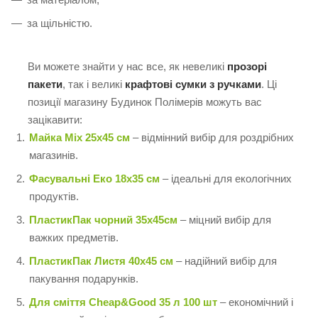
за щільністю.
Ви можете знайти у нас все, як невеликі
прозорі
пакети
, так і великі
крафтові сумки з ручками
. Ці
позиції магазину Будинок Полімерів можуть вас
зацікавити:
Майка Mix 25х45 см
– відмінний вибір для роздрібних
магазинів.
Фасувальні Еко 18х35 см
– ідеальні для екологічних
продуктів.
ПластикПак чорний 35х45см
– міцний вибір для
важких предметів.
ПластикПак Листя 40х45 см
– надійний вибір для
пакування подарунків.
Для сміття Cheap&Good 35 л 100 шт
– економічний і