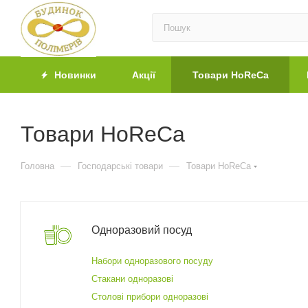
Новинки
Акції
Товари HoReCa
Товари HoReCa
—
—
Головна
Господарські товари
Товари HoReCa
Одноразовий посуд
Набори одноразового посуду
Стакани одноразові
Столові прибори одноразові