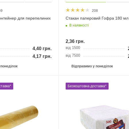
69
208
онтейнер для перепелиних
Стакан паперовий Гофра 180 мл
В наявності
2,36
грн.
від 1500
4,40
грн.
від 7500
4,17
грн.
 понеділок
Відправимо у понеділок
ставка*
Безкоштовна доставка*