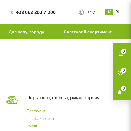
UA
RU
+38 063 200-7-200
ВХІД
Для саду, городу
Святковий асортимент
0
0
0
Пергамент, фольга, рукав, стрейч
Пергамент
Плівка харчова
Рукав