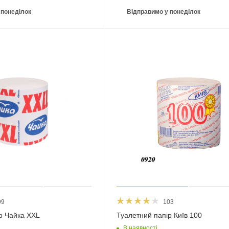
 понеділок
Відправимо у понеділок
99
103
р Чайка ХХL
Туалетний папір Київ 100
В наявності