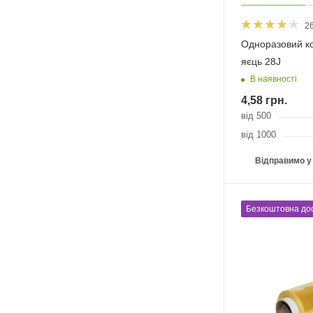
2
Одноразовий к
яєць 28J
В наявності
4,58
грн.
від 500
від 1000
Відправимо у
Безкоштовна до