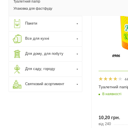
Туалетний папір
Упаковка для фастфуду
Пакети
Все для кухні
Для дому, для побуту
Для саду, городу
4
Святковий асортимент
Туалетний папі
В наявності
10,20
грн.
від 240