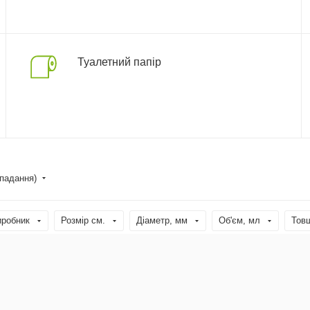
Туалетний папір
спадання)
иробник
Розмір см.
Діаметр, мм
Об'єм, мл
Тов
Тип
Висота, см
Країна виробництва
Призначення
Великий гурт
Топ