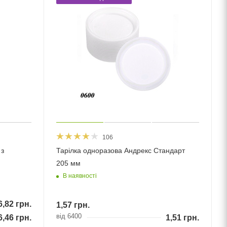
106
 з
Тарілка одноразова Андрекс Стандарт
205 мм
В наявності
6,82
грн.
1,57
грн.
від 6400
6,46
грн.
1,51
грн.