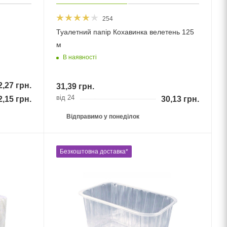
254
Туалетний папір Кохавинка велетень 125
м
В наявності
2,27
грн.
31,39
грн.
від 24
2,15
грн.
30,13
грн.
Відправимо у понеділок
Безкоштовна доставка*