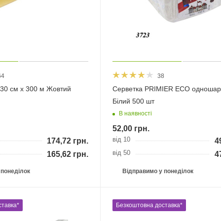
64
38
 30 см х 300 м Жовтий
Серветка PRIMIER ECO одношар
Білий 500 шт
В наявності
52,00
грн.
від 10
174,72
грн.
4
від 50
165,62
грн.
4
 понеділок
Відправимо у понеділок
ставка*
Безкоштовна доставка*