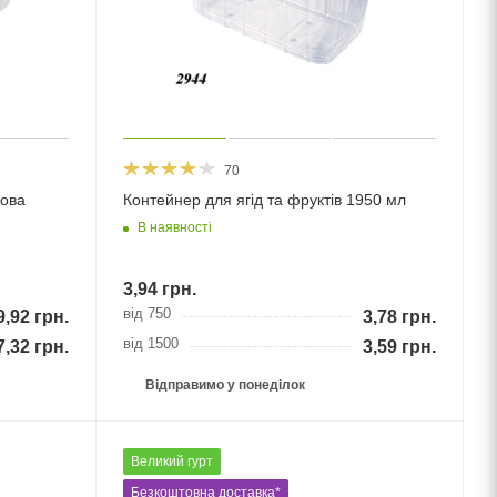
70
ова
Контейнер для ягід та фруктів 1950 мл
В наявності
3,94
грн.
від 750
9,92
грн.
3,78
грн.
від 1500
7,32
грн.
3,59
грн.
Відправимо у понеділок
Великий гурт
Безкоштовна доставка*