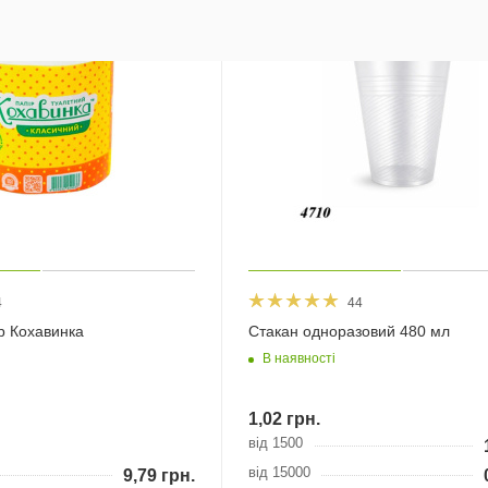
4
44
р Кохавинка
Стакан одноразовий 480 мл
В наявності
1,02
грн.
від 1500
від 15000
9,79
грн.