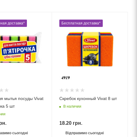
ная доставка*
Бесплатная доставка*
ля мытья посуды Vivat
Скребок кухонный Vivat 8 шт
ка 5 шт
В наличии
чии
рн.
18.20
грн.
авимо сьогодні
Відправимо сьогодні