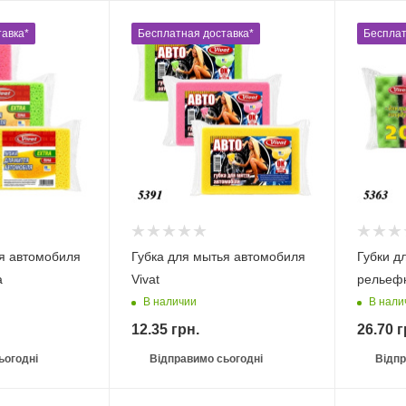
авка*
Бесплатная доставка*
Бесплат
ья автомобиля
Губка для мытья автомобиля
Губки д
а
Vivat
рельеф
В наличии
В нали
12.35
грн.
26.70
г
ьогодні
Відправимо сьогодні
Відпр