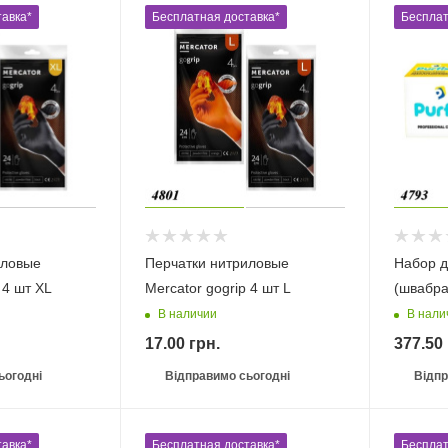
авка*
Бесплатная доставка*
Бесплат
иловые
Перчатки нитриловые
Набор д
 4 шт ХL
Mercator gogrip 4 шт L
(швабра
В наличии
В нали
17.00
грн.
377.50
ьогодні
Відправимо сьогодні
Відпр
авка*
Бесплатная доставка*
Бесплат