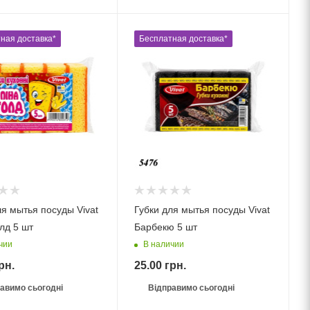
ная доставка*
Бесплатная доставка*
ля мытья посуды Vivat
Губки для мытья посуды Vivat
лд 5 шт
Барбекю 5 шт
чии
В наличии
рн.
25.00
грн.
авимо сьогодні
Відправимо сьогодні