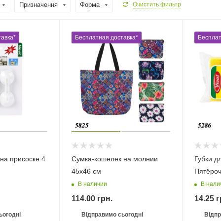
Призначення
Форма
Очистить фильтр
авка*
Бесплатная доставка*
Бесплат
на присоске 4
Сумка-кошелек на молнии
Губки д
45х46 см
Пятёроч
В наличии
В нали
114.00
грн.
14.25
г
ьогодні
Відправимо сьогодні
Відпр