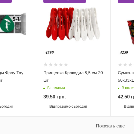
ды Фрау Тау
Прищепка Крокодил 8,5 см 20
Сумка-
шт
шт
50х33х1
В наличии
В нали
39.50
грн.
42.50
г
ьогодні
Відправимо сьогодні
Відпр
Показать еще