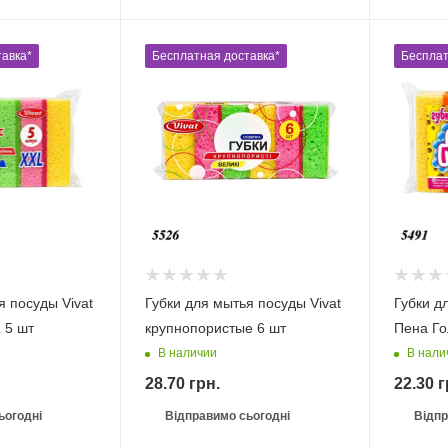
авка*
Бесплатная доставка*
Бесплат
я посуды Vivat
Губки для мытья посуды Vivat
Губки д
 5 шт
крупнопористые 6 шт
Пена Го
В наличии
В нали
28.70
грн.
22.30
г
ьогодні
Відправимо сьогодні
Відпр