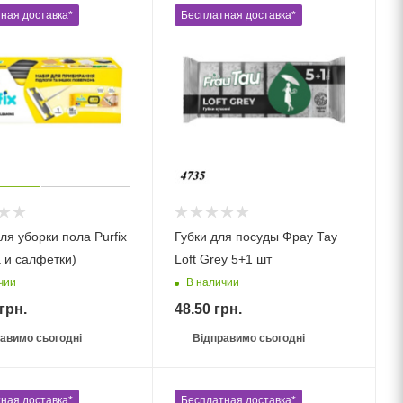
ная доставка*
Бесплатная доставка*
ля уборки пола Purfix
Губки для посуды Фрау Тау
 и салфетки)
Loft Grey 5+1 шт
чии
В наличии
грн.
48.50
грн.
авимо сьогодні
Відправимо сьогодні
ная доставка*
Бесплатная доставка*