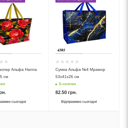
шопер Альфа Hanna
Сумка Альфа №4 Мрамор
5 см
53х41х26 см
чии
В наличии
рн.
82.50
грн.
авимо сьогодні
Відправимо сьогодні