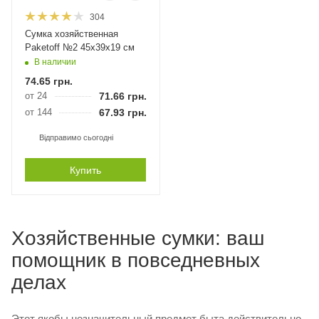
304
Сумка хозяйственная
Paketoff №2 45х39х19 см
В наличии
74.65
грн.
от 24
71.66
грн.
от 144
67.93
грн.
Відправимо сьогодні
Купить
Хозяйственные сумки: ваш
помощник в повседневных
делах
Этот якобы незначительный предмет быта действительно