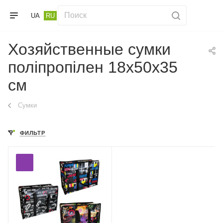
UA
RU
Хозяйственные сумки
поліпропілен 18х50х35
см
Сумки
ФИЛЬТР