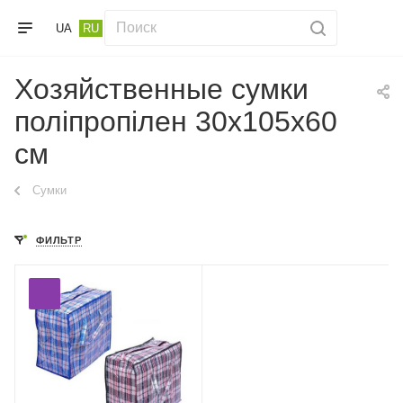
UA
RU
Хозяйственные сумки
поліпропілен 30х105х60
см
Сумки
ФИЛЬТР