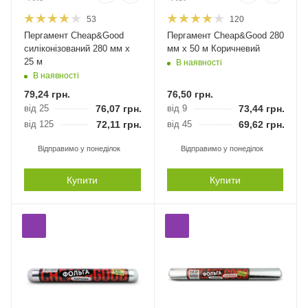
53
120
Пергамент Cheap&Good
Пергамент Cheap&Good 280
силіконізований 280 мм х
мм х 50 м Коричневий
25 м
В наявності
В наявності
79,24
грн.
76,50
грн.
від 25
76,07
грн.
від 9
73,44
грн.
від 125
72,11
грн.
від 45
69,62
грн.
Відправимо у понеділок
Відправимо у понеділок
Купити
Купити