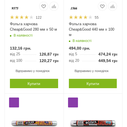
122
55
Фольга харчова
Фольга харчова
Cheap&Good 280 мм х 50 м
Cheap&Good 440 мм х 100
м
В наявності
В наявності
132,16
грн.
494,00
грн.
від 25
126,87
грн.
від 5
474,24
грн.
від 100
120,27
грн.
від 20
449,54
грн.
Відправимо у понеділок
Відправимо у понеділок
Купити
Купити