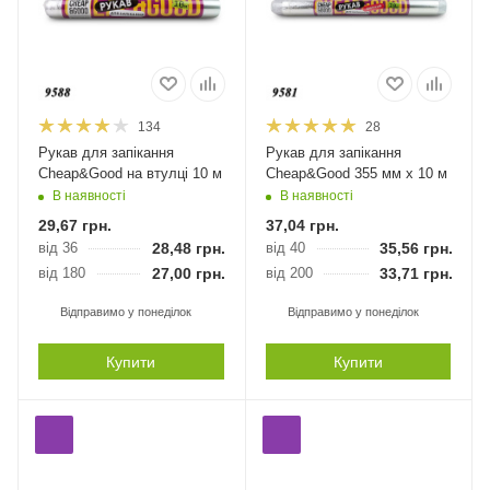
134
28
Рукав для запікання
Рукав для запікання
Cheap&Good на втулці 10 м
Cheap&Good 355 мм х 10 м
В наявності
В наявності
29,67
грн.
37,04
грн.
від 36
28,48
грн.
від 40
35,56
грн.
від 180
27,00
грн.
від 200
33,71
грн.
Відправимо у понеділок
Відправимо у понеділок
Купити
Купити