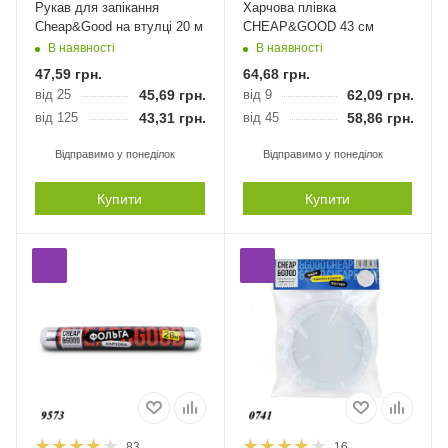
Рукав для запікання
Харчова плівка
Cheap&Good на втулці 20 м
CHEAP&GOOD 43 см
В наявності
В наявності
47,59
грн.
64,68
грн.
від 25
45,69
грн.
від 9
62,09
грн.
від 125
43,31
грн.
від 45
58,86
грн.
Відправимо у понеділок
Відправимо у понеділок
Купити
Купити
83
16