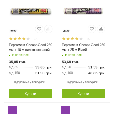
138
130
Пергамент Cheap&Good 280
Пергамент Cheap&Good 280
мм х 10 м силіконізований
мм х 25 м Білий
В наявності
В наявності
35,05
грн.
53,68
грн.
від 35
33,65
грн.
від 20
51,53
грн.
від 150
31,90
грн.
від 100
48,85
грн.
Відправимо у понеділок
Відправимо у понеділок
Купити
Купити