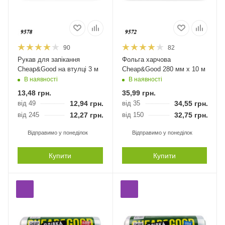
90
82
Рукав для запікання
Фольга харчова
Cheap&Good на втулці 3 м
Cheap&Good 280 мм х 10 м
В наявності
В наявності
13,48
грн.
35,99
грн.
від 49
12,94
грн.
від 35
34,55
грн.
від 245
12,27
грн.
від 150
32,75
грн.
Відправимо у понеділок
Відправимо у понеділок
Купити
Купити