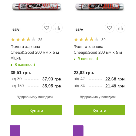
25
39
Фольга харчова
Фольга харчова
Cheap&Good 280 мм х 5 м
Cheap&Good 280 мм х 5 м
міцна
В наявності
В наявності
39,51
грн.
23,62
грн.
від 30
37,93
грн.
від 42
22,68
грн.
від 150
35,95
грн.
від 84
21,49
грн.
Відправимо у понеділок
Відправимо у понеділок
Купити
Купити