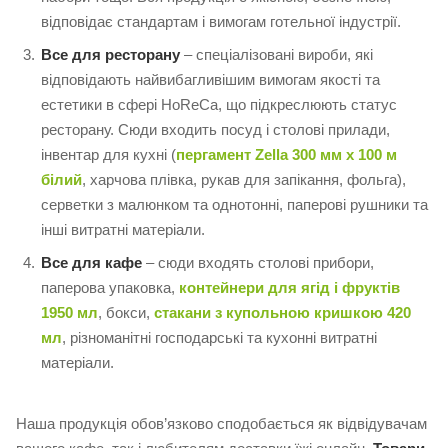
відповідає стандартам і вимогам готельної індустрії.
Все для ресторану
– спеціалізовані вироби, які
відповідають найвибагливішим вимогам якості та
естетики в сфері HoReCa, що підкреслюють статус
ресторану. Сюди входить посуд і столові прилади,
інвентар для кухні (
пергамент Zella 300 мм х 100 м
білий
, харчова плівка, рукав для запікання, фольга),
серветки з малюнком та однотонні, паперові рушники та
інші витратні матеріали.
Все для кафе
– сюди входять столові прибори,
паперова упаковка,
контейнери для ягід і фруктів
1950 мл
, бокси,
стакани з купольною кришкою 420
мл
, різноманітні господарські та кухонні витратні
матеріали.
Наша продукція обов’язково сподобається як відвідувачам