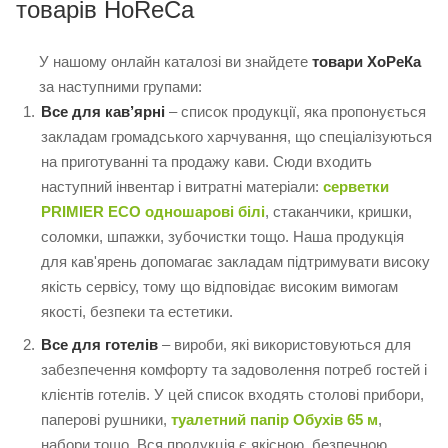
товарів HoReCa
У нашому онлайн каталозі ви знайдете
товари ХоРеКа
за наступними групами:
Все для кав’ярні
– список продукції, яка пропонується
закладам громадського харчування, що спеціалізуються
на приготуванні та продажу кави. Сюди входить
наступний інвентар і витратні матеріали:
серветки
PRIMIER ECO одношарові білі
, стаканчики, кришки,
соломки, шпажки, зубочистки тощо. Наша продукція
для кав'ярень допомагає закладам підтримувати високу
якість сервісу, тому що відповідає високим вимогам
якості, безпеки та естетики.
Все для готелів
– вироби, які використовуються для
забезпечення комфорту та задоволення потреб гостей і
клієнтів готелів. У цей список входять столові прибори,
паперові рушники,
туалетний папір Обухів 65 м
,
набори тощо. Вся продукція є якісною, безпечною,