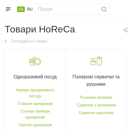
UA
RU
Товари HoReCa
Господарські товари
Одноразовий посуд
Паперові серветки та
рушники
Набори одноразового
посуду
Рушники паперові
Стакани одноразові
Серветки з малюнком
Столові прибори
Серветки однотонні
одноразові
Тарілки одноразові