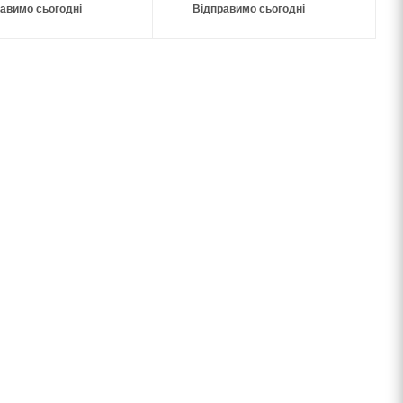
авимо сьогодні
Відправимо сьогодні