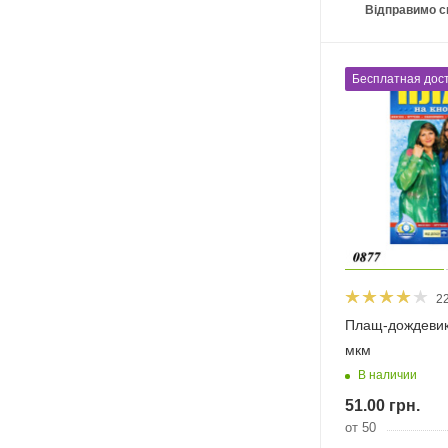
Відправимо с
Бесплатная дост
2
Плащ-дождевик
мкм
В наличии
51.00
грн.
от 50