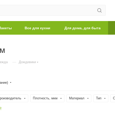
Пакеты
Все для кухни
Для дома, для быта
км
—
дежда
Дождевики
ание)
роизводитель
Плотность, мкм
Материал
Тип
С
р