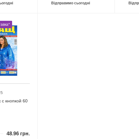
ьогодні
Відправимо сьогодні
Відпр
авка*
25
 с кнопкой 60
48.96
грн.