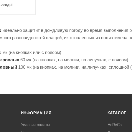
ьогодні
к
идеально защитит в дождливую погоду во время выполнения р
ого разновидностей плащей, изготовленных из полиэтилена пло
 мк (на кнопках или с поясом)
взрослых
60 мк (на кнопках, на молнии, на липучках, с поясом)
оловный
100 мк (на кнопках, на молнии, на липучках, сплошной (
ИНФОРМАЦИЯ
КАТАЛОГ
Условия оплаты
HoReCa