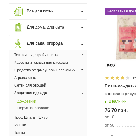
Все для кухни
Бесплатная дост
Для дома, для быта
Для сада, огорода
Тепличная, стрейч пленка
Кассеты и горшки для рассады
Средства от грызунов и насекомых
Агроволокно
1
Сетки для овощей
Плащ-дождевик
Защитная одежда
кнопках с рису
В наличии
Дождевики
Перчатки рабочие
76.70
грн.
от 10
Трос, Шпагат, Шнур
Мешки
от 50
Тенты