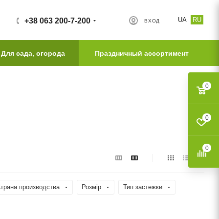
UA
RU
+38 063 200-7-200
ВХОД
Для сада, огорода
Праздничный ассортимент
0
0
0
трана производства
Розмір
Тип застежки