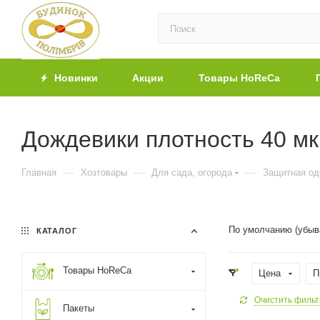
Новинки
Акции
Товары HoReCa
Дождевики плотность 40 м
—
—
—
Главная
Хозтовары
Для сада, огорода
Защитная о
По умолчанию (убыв
КАТАЛОГ
Товары HoReCa
Цена
П
Очистить фильт
Пакеты