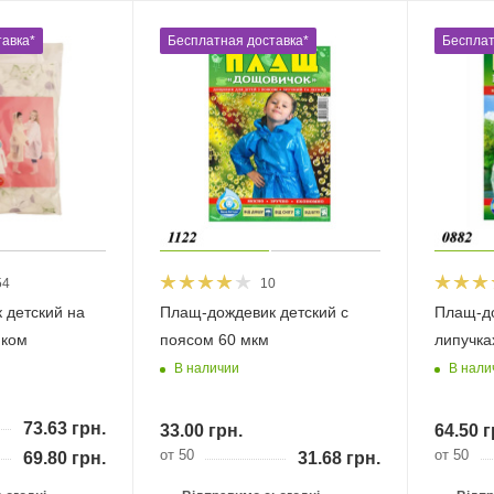
авка*
Бесплатная доставка*
Бесплат
54
10
 детский на
Плащ-дождевик детский с
Плащ-до
нком
поясом 60 мкм
липучка
В наличии
В нали
73.63
грн.
33.00
грн.
64.50
г
от 50
от 50
69.80
грн.
31.68
грн.