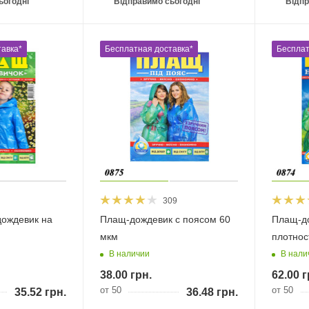
ьогодні
Відправимо сьогодні
Відпр
авка*
Бесплатная доставка*
Бесплат
309
дождевик на
Плащ-дождевик с поясом 60
Плащ-до
мкм
плотнос
В наличии
В нали
38.00
грн.
62.00
г
от 50
от 50
35.52
грн.
36.48
грн.