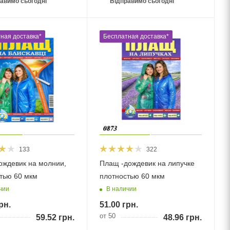
авимо сьогодні
Відправимо сьогодні
ная доставка*
Бесплатная доставка*
133
322
ждевик на молнии,
Плащ -дождевик на липучке
тью 60 мкм
плотностью 60 мкм
чии
В наличии
рн.
51.00
грн.
от 50
59.52
грн.
48.96
грн.