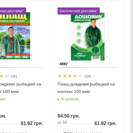
ная доставка*
Бесплатная доставка*
191
336
ждевик рыбацкий на
Плащ-дождевик рыбацкий на
х 100 мкм
кнопках 100 мкм
чии
В наличии
рн.
64.50
грн.
от 50
61.92
грн.
61.92
грн.