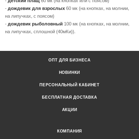
-
детский плащ
60 мк (на кнопках или с поясом)
-
дождевик для взрослых
60 мк (на кнопках, на молнии,
на липучках, с поясом)
-
дождевик рыболовный
100 мк (на кнопках, на молнии,
на липучках, сплошной (40мКи)).
ОПТ ДЛЯ БИЗНЕСА
НОВИНКИ
ПЕРСОНАЛЬНЫЙ КАБИНЕТ
БЕСПЛАТНАЯ ДОСТАВКА
АКЦИИ
КОМПАНИЯ