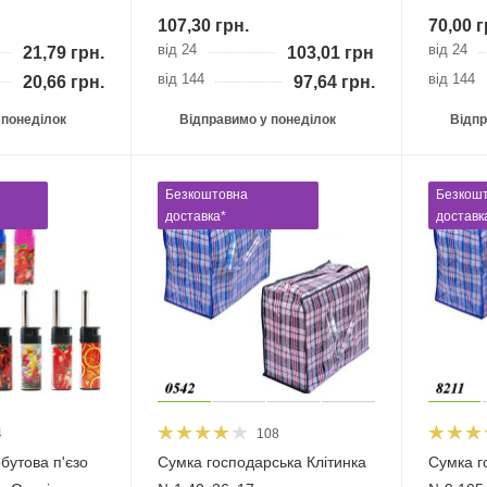
107,30
грн.
70,00
г
від 24
від 24
21,79
грн.
103,01
грн.
від 144
від 144
20,66
грн.
97,64
грн.
 понеділок
Відправимо у понеділок
Відпр
Безкоштовна
Безкош
доставка*
доставк
4
108
бутова п'єзо
Сумка господарська Клітинка
Сумка г