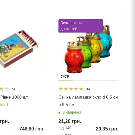
Безкоштовна
доставка*
74
94
Рівне 1000 шт.
Свічка лампадка скло d 6.5 см
h 9.5 см
ності
В наявності
грн.
21,20
грн.
від 140
748,80
грн.
20,35
грн.