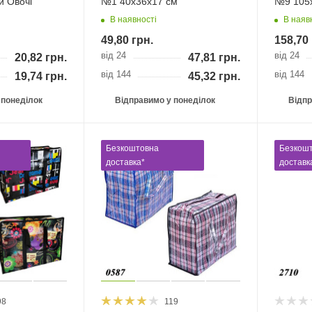
и Овочі
№1 40х36х17 см
№9 105
В наявності
В наяв
49,80
грн.
158,70
від 24
від 24
20,82
грн.
47,81
грн.
від 144
від 144
19,74
грн.
45,32
грн.
 понеділок
Відправимо у понеділок
Відпр
Безкоштовна
Безкош
доставка*
доставк
98
119