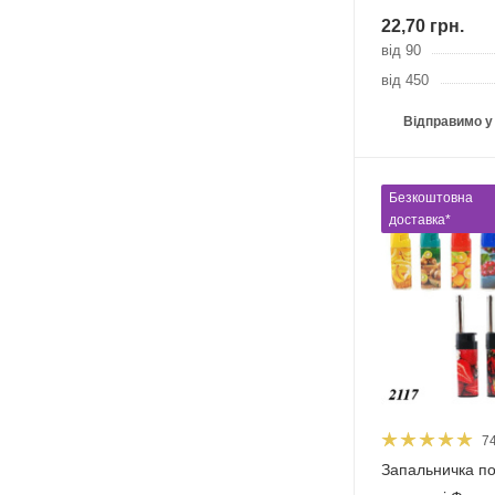
22,70
грн.
від 90
від 450
Відправимо у
Безкоштовна
доставка*
7
Запальничка по