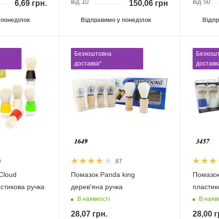
від 10
від 50
6,69
грн.
150,06
грн.
 понеділок
Відправимо у понеділок
Відпр
Безкоштовна
Безкош
доставка*
доставк
9
87
Cloud
Помазок Panda king
Помазок
стикова ручка
дерев'яна ручка
пластик
В наявності
В наяв
28,07
грн.
28,00
г