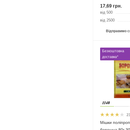
17,69
грн.
від 500
від 2500
Відправимо с
Безкоштовна
доставка*
2
Мішки поліпроп
борошна 80г 30