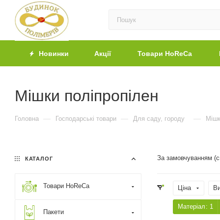
Новинки
Акції
Товари HoReCa
Мішки поліпропілен
—
—
—
Головна
Господарські товари
Для саду, городу
Міш
За замовчуванням (
КАТАЛОГ
Товари HoReCa
Ціна
В
Матеріал
: 1
Пакети