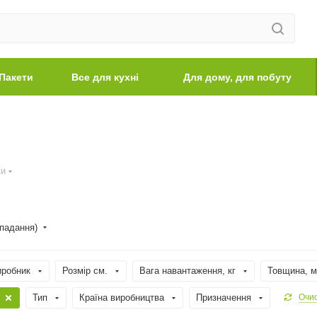
Пакети
Все для кухні
Для дому, для побуту
ки
спадання)
иробник
Розмір см.
Вага навантаження, кг
Товщина, 
Тип
Країна виробництва
Призначення
Очис