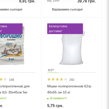
від 1000
6,91
грн.
39,76
грн.
авимо сьогодні
Відправимо сьогодні
товна
Безкоштовна
а*
доставка*
168
292
оліпропіленові для
Мішки поліпропіленові 62гр
 62г 30х45см 5кг
40х55 см 10 кг
ності
В наявності
н.
5,75
грн.