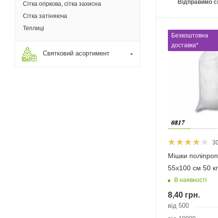
Відправимо с
Сітка огіркова, сітка захисна
Сітка затіняюча
Теплиці
Безкоштовна
доставка*
Святковий асортимент
3
Мішки поліпроп
55х100 см 50 кг
В наявності
8,40
грн.
від 500