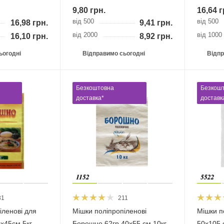
9,80
грн.
16,64
г
від 500
від 500
16,98
грн.
9,41
грн.
від 2000
від 1000
16,10
грн.
8,92
грн.
ьогодні
Відправимо сьогодні
Відпр
Безкоштовна
Безкош
доставка*
доставк
31
211
іленові для
Мішки поліпропіленові
Мішки п
х45см 5кг
Борошно 62гр 40х55 см 10кг
50х105 