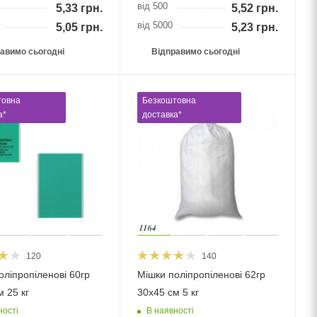
від 500
5,33
грн.
5,52
грн.
від 5000
5,05
грн.
5,23
грн.
авимо сьогодні
Відправимо сьогодні
товна
Безкоштовна
а*
доставка*
120
140
оліпропіленові 60гр
Мішки поліпропіленові 62гр
 25 кг
30х45 см 5 кг
ності
В наявності