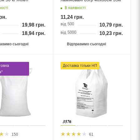
ності
В наявності
рн.
11,24
грн.
від 500
19,98
грн.
10,79
грн.
від 5000
18,94
грн.
10,23
грн.
авимо сьогодні
Відправимо сьогодні
товна
Доставка тільки НП
а*
150
61