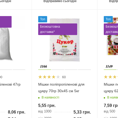
ьогодні
Відправимо сьогодні
Відпр
Топ
Топ
Безкоштовна
Безкош
доставка*
доставк
00
60
іленові 47гр
Мішки поліпропіленові для
Мішки п
цукру 70гр 30х45 см 5кг
цукру 62
В наявності
В наяв
5,55
грн.
7,59
гр
від 1000
від 500
8,06
грн.
5,33
грн.