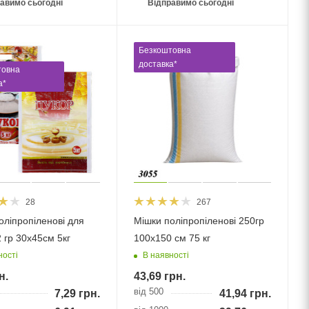
авимо сьогодні
Відправимо сьогодні
Безкоштовна
доставка*
товна
а*
28
267
оліпропіленові для
Мішки поліпропіленові 250гр
 гр 30х45см 5кг
100х150 см 75 кг
ності
В наявності
н.
43,69
грн.
від 500
7,29
грн.
41,94
грн.