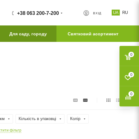
UA
RU
+38 063 200-7-200
ВХІД
Для саду, городу
Святковий асортимент
0
0
0
мкм
Кількість в упаковці
Колір
тити фільтр