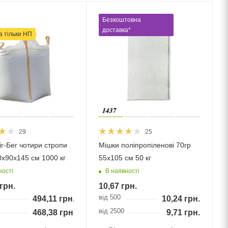
Безкоштовна
доставка*
а тільки НП
29
25
іг-Бег чотири стропи
Мішки поліпропіленові 70гр
0x90x145 см 1000 кг
55х105 см 50 кг
ності
В наявності
грн.
10,67
грн.
від 500
494,11
грн.
10,24
грн.
від 2500
468,38
грн.
9,71
грн.