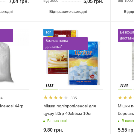
від 3000
від 1000
7,64
грн.
5,05
грн.
ьогодні
Відправимо сьогодні
Відпр
Топ
Безкош
доставк
Безкоштовна
доставка*
04
335
іленові 44гр
Мішки поліпропіленові для
Мішки п
цукру 80гр 40х55см 10кг
борошна
В наявності
В наяв
9,80
грн.
5,55
гр