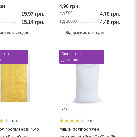
рн.
4,90
грн.
від 500
15,97
грн.
4,70
грн.
від 10000
15,14
грн.
4,46
грн.
авимо сьогодні
Відправимо сьогодні
товна
Безкоштовна
а*
доставка*
184
310
оліпропіленові 76гр
Мішки поліпропілен
см 50 кг Жовті
ламіновані 83гр 40х80см 35кг