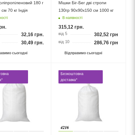
оліпропіленовий 180 г
Мішки Біг-Бег дві стропи
см 70 кг Індія
130гр 90x90x150 см 1000 кг
ності
В наявності
рн.
315,12
грн.
від 5
32,16
грн.
302,52
грн.
від 10
30,49
грн.
286,76
грн.
авимо сьогодні
Відправимо сьогодні
товна
Безкоштовна
а*
доставка*