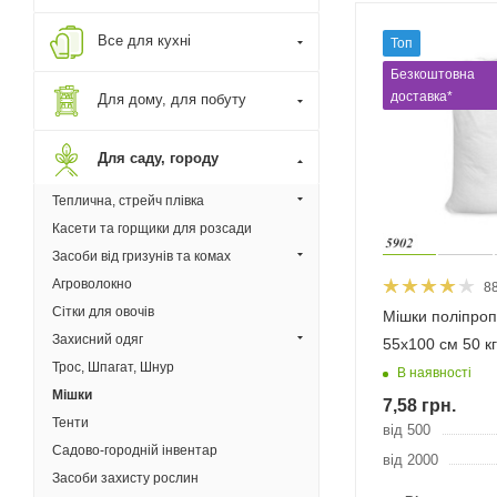
Все для кухні
Топ
Безкоштовна
доставка*
Для дому, для побуту
Для саду, городу
Теплична, стрейч плівка
Касети та горщики для розсади
Засоби від гризунів та комах
Агроволокно
8
Сітки для овочів
Мішки поліпроп
Захисний одяг
55х100 см 50 кг
Трос, Шпагат, Шнур
В наявності
Мішки
7,58
грн.
Тенти
від 500
Садово-городній інвентар
від 2000
Засоби захисту рослин