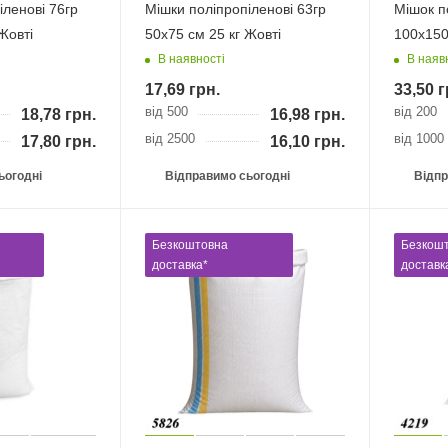
іленові 76гр
Мішки поліпропіленові 63гр
Мішок п
Жовті
50х75 см 25 кг Жовті
100х150 
В наявності
В наяв
17,69
грн.
33,50
г
від 500
від 200
18,78
грн.
16,98
грн.
від 2500
від 1000
17,80
грн.
16,10
грн.
ьогодні
Відправимо сьогодні
Відпр
Безкоштовна
Безкош
доставка*
доставк