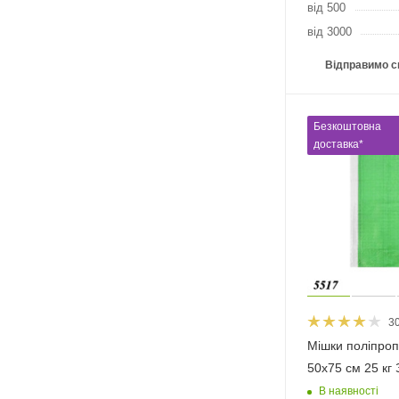
від 500
від 3000
Відправимо с
Безкоштовна
доставка*
3
Мішки поліпроп
50х75 см 25 кг 
В наявності