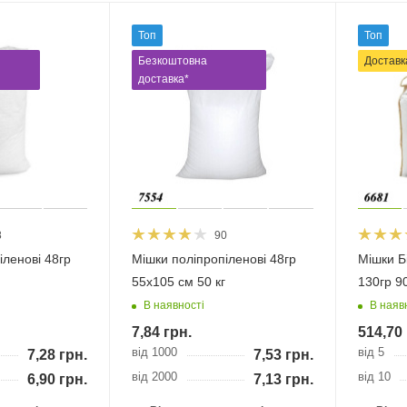
Топ
Топ
Безкоштовна
Доставк
доставка*
8
90
іленові 48гр
Мішки поліпропіленові 48гр
Мішки Б
55х105 см 50 кг
130гр 9
В наявності
В наяв
7,84
грн.
514,70
від 1000
від 5
7,28
грн.
7,53
грн.
від 2000
від 10
6,90
грн.
7,13
грн.