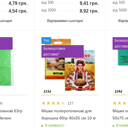
від 500
від 500
4,79
грн.
9,41
грн.
від 2000
від 5000
4,54
грн.
8,92
грн.
ьогодні
Відправимо сьогодні
Відпр
Топ
Безкош
доставк
Безкоштовна
доставка*
00
127
іленові 63гр
Мішки поліпропіленові для
Мішки п
Зелені
борошна 80гр 40х55 см 10 кг
50х75 см
В наявності
В наяв