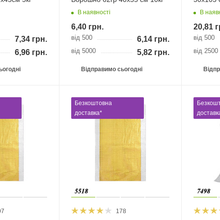
В наявності
В наяв
6,40
грн.
20,81
г
від 500
від 500
7,34
грн.
6,14
грн.
від 5000
від 2500
6,96
грн.
5,82
грн.
ьогодні
Відправимо сьогодні
Відпр
Безкоштовна
Безкош
доставка*
доставк
07
178