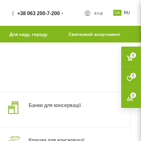
UA
RU
+38 063 200-7-200
ВХІД
Для саду, городу
Святковий асортимент
0
0
0
Банки для консервації
Кришки для консервації