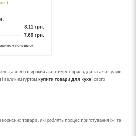
ності
н.
8,11
грн.
7,69
грн.
авимо у понеділок
редставлено широкий асортимент приладдя та аксесуарів
м і великим гуртом
купити товари для кухні
свого
 корисних товарів, які роблять процес приготування їжі та