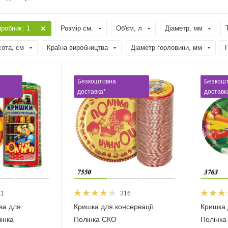
иробник
: 1
Розмір см.
Об'єм, л
Діаметр, мм
сота, см
Країна виробництва
Діаметр горловини, мм
Безкоштовна
Безкош
доставка*
доставк
11
316
ва для
Кришка для консервації
Кришка 
інка
Полінка СКО
Полінка