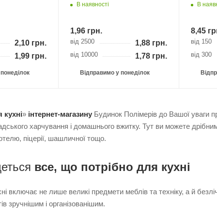
В наявності
В наяв
1,96
грн.
8,45
гр
від 2500
від 150
2,10
грн.
1,88
грн.
від 10000
від 300
1,99
грн.
1,78
грн.
 понеділок
Відправимо у понеділок
Відпр
 кухні
»
інтернет-магазину
Будинок Полімерів до Вашої уваги п
адського харчування і домашнього вжитку. Тут ви можете дрібни
отелю, піцерії, шашличної тощо.
деться
все, що потрібно для кухні
і включає не лише великі предмети меблів та техніку, а й безліч
ів зручнішим і організованішим.