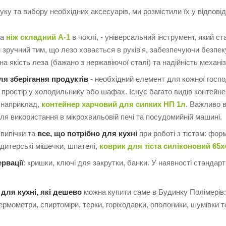
ку та вибору необхідних аксесуарів, ми розмістили їх у відповід
ма
ніж складний A-1
в чохлі, - універсальний інструмент, який ста
 зручний тим, що лезо ховається в руків'я, забезпечуючи безпек
 на якість леза (бажано з нержавіючої сталі) та надійність механ
ля зберігання продуктів
- необхідний елемент для кожної госпо
 простір у холодильнику або шафах. Існує багато видів контейнер
 наприклад,
контейнер харчовий для сипких НП 1л
. Важливо в
для використання в мікрохвильовій печі та посудомийній машині.
випічки та
все, що потрібно для кухні
при роботі з тістом: форми
ндитерські мішечки, шпателі,
коврик для тіста силіконовий 65х
рвації
: кришки, ключі для закрутки, банки. У наявності стандарт
 для кухні, які дешево
можна купити саме в Будинку Полімерів:
ермометри, спиртоміри, терки, горіходавки, ополоники, шумівки 