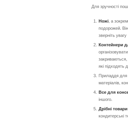
Для зручності пошу
Ножі
, а зокре
подорожей. Він
зверніть увагу
Контейнери д
організовувати
закриваються,
які підходять 
Приладдя для 
матеріалів, ко
Все для консе
іншого.
Дрібні товари
кондитерські т