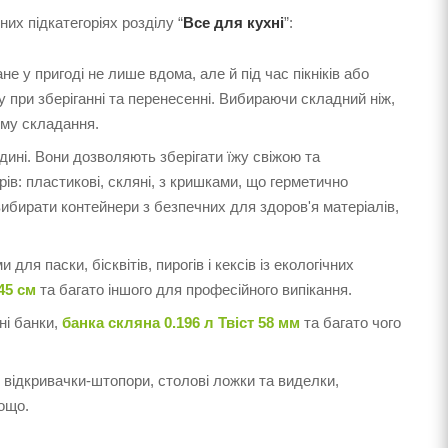
них підкатегоріях розділу “
Все для кухні
”:
не у пригоді не лише вдома, але й під час пікніків або
у при зберіганні та перенесенні. Вибираючи складний ніж,
ізму складання.
дині. Вони дозволяють зберігати їжу свіжою та
ів: пластикові, скляні, з кришками, що герметично
ибирати контейнери з безпечних для здоров'я матеріалів,
 для паски, бісквітів, пирогів і кексів із екологічних
45 см
та багато іншого для професійного випікання.
ні банки,
банка скляна 0.196 л Твіст 58 мм
та багато чого
 відкривачки-штопори, столові ложки та виделки,
тощо.