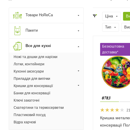
Товари HoReCa
Ціна
В
Тип
Ви
Пакети
Все для кухні
Безкоштовна
доставка*
Ножі та дошки для нарізки
Лотки, контейнери
Кухонні аксесуари
Приладдя для випічки
Кришки для консервації
Банки для консервації
Ключі закаточні
Скатертини та термосерветки
2
Пластиковий посуд
Кришка метале
Відра харчові
консервації Пол