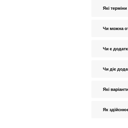
Які терміни
Чи можна о
Чи є додатк
Чи діє дода
Які варіант
Як здійсню