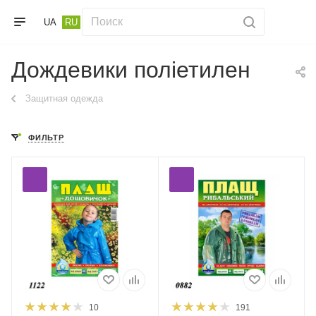
UA
RU
Дождевики поліетилен
Защитная одежда
ФИЛЬТР
10
191