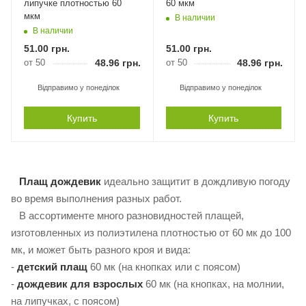
липучке плотностью 60
60 мкм
мкм
В наличии
В наличии
51.00
грн.
51.00
грн.
от 50
48.96
грн.
от 50
48.96
грн.
Відправимо у понеділок
Відправимо у понеділок
Купить
Купить
Плащ дождевик
идеально защитит в дождливую погоду
во время выполнения разных работ.
В ассортименте много разновидностей плащей,
изготовленных из полиэтилена плотностью от 60 мк до 100
мк, и может быть разного кроя и вида:
-
детский плащ
60 мк (на кнопках или с поясом)
-
дождевик для взрослых
60 мк (на кнопках, на молнии,
на липучках, с поясом)