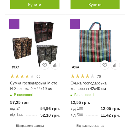
Купити
Купити
65
70
Сумка господарська Місто
Сумка господарська
№2 висока 40х44х19 см
кольорова 42х40 см
В наявності
В наявності
57,25
грн.
12,55
грн.
від 24
54,96
грн.
від 100
12,05
грн.
від 144
52,10
грн.
від 500
11,42
грн.
Відправимо завтра
Відправимо завтра