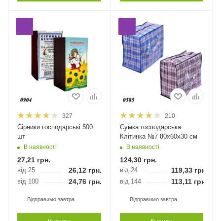
327
210
Сірники господарські 500
Сумка господарська
шт
Клітинка №7 80х60х30 см
В наявності
В наявності
27,21
грн.
124,30
грн.
від 25
26,12
грн.
від 24
119,33
грн.
від 100
24,76
грн.
від 144
113,11
грн.
Відправимо завтра
Відправимо завтра