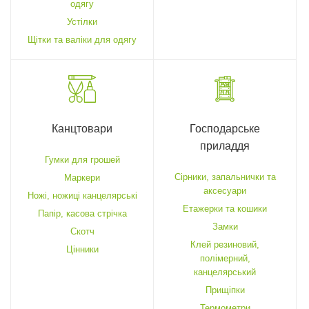
одягу
Устілки
Щітки та валіки для одягу
Канцтовари
Господарське
приладдя
Гумки для грошей
Cірники, запальнички та
Маркери
аксесуари
Ножі, ножиці канцелярські
Етажерки та кошики
Папір, касова стрічка
Замки
Скотч
Клей резиновий,
Цінники
полімерний,
канцелярський
Прищіпки
Термометри