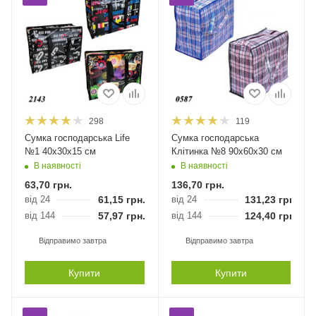
298
119
Сумка господарська Life
Сумка господарська
№1 40х30х15 см
Клітинка №8 90х60х30 см
В наявності
В наявності
63,70
грн.
136,70
грн.
від 24
61,15
грн.
від 24
131,23
грн.
від 144
57,97
грн.
від 144
124,40
грн.
Відправимо завтра
Відправимо завтра
Купити
Купити