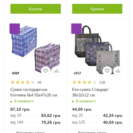
Купити
Купити
49
138
Сумка господарська
Еко-сумка Стандарт
Клітинка №4 55х47х26 см
38х32х12 см
В наявності
В наявності
87,10
грн.
44,00
грн.
від 24
83,62
грн.
від 25
42,24
грн.
від 144
79,26
грн.
від 125
40,04
грн.
Відправимо завтра
Відправимо завтра