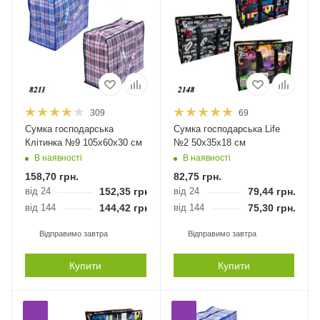
309
69
Сумка господарська
Сумка господарська Life
Клітинка №9 105х60х30 см
№2 50х35х18 см
В наявності
В наявності
158,70
грн.
82,75
грн.
від 24
152,35
грн.
від 24
79,44
грн.
від 144
144,42
грн.
від 144
75,30
грн.
Відправимо завтра
Відправимо завтра
Купити
Купити