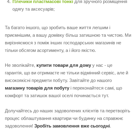
Плечики пластмасові тонкі
для зручного розміщення
одягу та аксесуарів;
Та багато іншого, що зробить ваше життя легшим і
приємнішим, а вашу домівку більш затишною та чистою. Ми
вирізняємося з поміж інших господарських магазинів не
тільки обсягом асортименту, а і його якістю.
Не зволікайте,
купити товари для дому
у нас - це
гарантія, що ви отримаєте не тільки відмінний сервіс, але й
високоякісні предмети побуту. Завітайте до нашого
магазину товарів для побуту
і переконайтеся самі, що
комфорт та затишок вашої оселі починається тут.
Долучайтесь до наших задоволених клієнтів та перетворіть
процес облаштування квартири чи будинку на справжнє
задоволення!
Зробіть замовлення вже сьогодні
.