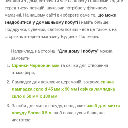
виходити з дому, витрачати час на дорогу і годинами ходити
серед тисяч позицій, шукаючи потрібне у фізичному
магазині. На нашому сайті ви оберете саме те,
що може
знадобитися у домашньому побуті
і навіть більше.
Подарунки, сувеніри, святкові позиції - все це також є на
сторінках інтернет-магазину Будинок Полімерів.
Наприклад, на сторінці “
Для дому і побуту
” можна
замовити:
Сірники Червоний мак
та свічки для створення
атмосфери;
Лампадки для важливих церемоній, зокрема
свічка
лампадка скло d 45 мм х 90 мм
і
свічка лампадка
скло d 50 мм x 100 мм
;
Засоби для миття посуду, серед яких
засіб для миття
посуду Sarma 0.5 л
, щоб ваша кухня блищала
чистотою;