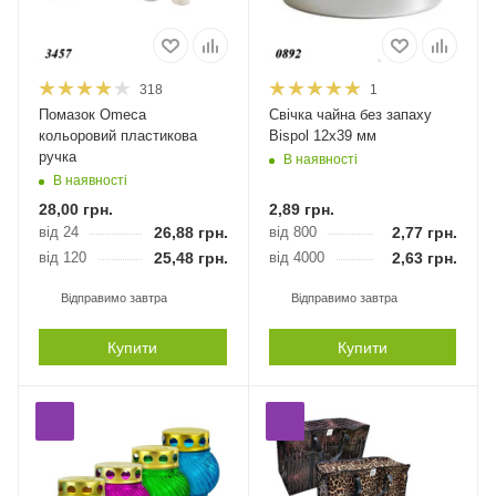
318
1
Помазок Оmeca
Свічка чайна без запаху
кольоровий пластикова
Bispol 12х39 мм
ручка
В наявності
В наявності
28,00
грн.
2,89
грн.
від 24
26,88
грн.
від 800
2,77
грн.
від 120
25,48
грн.
від 4000
2,63
грн.
Відправимо завтра
Відправимо завтра
Купити
Купити