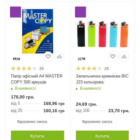
26
26
Папір офісний А4 MASTER
Запальничка кремнієва BIC
COPY 500 аркушів
J23 кольорова
В наявності
В наявності
176,00
грн.
від 5
168,96
грн.
24,69
грн.
від 25
160,16
грн.
від 100
23,70
грн.
Відправимо завтра
Відправимо завтра
Купити
Купити