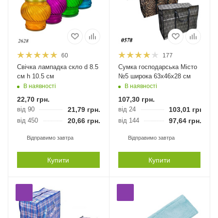
60
177
Свічка лампадка скло d 8.5
Сумка господарська Місто
см h 10.5 см
№5 широка 63х46х28 см
В наявності
В наявності
22,70
грн.
107,30
грн.
від 90
21,79
грн.
від 24
103,01
грн.
від 450
20,66
грн.
від 144
97,64
грн.
Відправимо завтра
Відправимо завтра
Купити
Купити