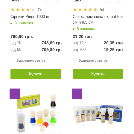
74
94
Сірники Рівне 1000 шт.
Свічка лампадка скло d 6.5
см h 9.5 см
В наявності
В наявності
780,00
грн.
21,20
грн.
від 10
748,80
грн.
від 140
20,35
грн.
від 50
709,80
грн.
від 700
19,29
грн.
Відправимо завтра
Відправимо завтра
Купити
Купити