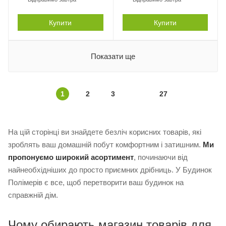
Купити
Купити
Показати ще
1
2
3
27
На цій сторінці ви знайдете безліч корисних товарів, які
зроблять ваш домашній побут комфортним і затишним.
Ми
пропонуємо широкий асортимент
, починаючи від
найнеобхідніших до просто приємних дрібниць. У Будинок
Полімерів є все, щоб перетворити ваш будинок на
справжній дім.
Чому обирають магазин товарів для