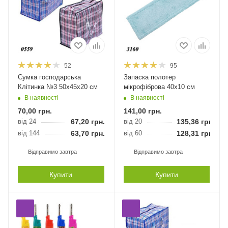
52
95
Сумка господарська
Запаска полотер
Клітинка №3 50х45х20 см
мікрофіброва 40х10 см
В наявності
В наявності
70,00
грн.
141,00
грн.
від 24
67,20
грн.
від 20
135,36
грн.
від 144
63,70
грн.
від 60
128,31
грн.
Відправимо завтра
Відправимо завтра
Купити
Купити