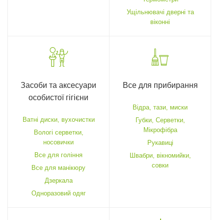
Ущільнювачі дверні та
віконні
Засоби та аксесуари
Все для прибирання
особистої гігієни
Відра, тази, миски
Ватні диски, вухочистки
Губки, Серветки,
Мікрофібра
Вологі серветки,
носовички
Рукавиці
Все для гоління
Швабри, вікномийки,
совки
Все для манікюру
Дзеркала
Одноразовий одяг