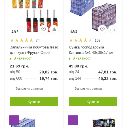
74
108
Запальничка побутова п'єзо
Сумка господарська
для кухні Фрукти Овочі
Клітинка №1 40х36х17 см
В наявності
В наявності
21,69
грн.
49,80
грн.
від 50
20,82
грн.
від 24
47,81
грн.
від 600
19,74
грн.
від 144
45,32
грн.
Відправимо завтра
Відправимо завтра
Купити
Купити