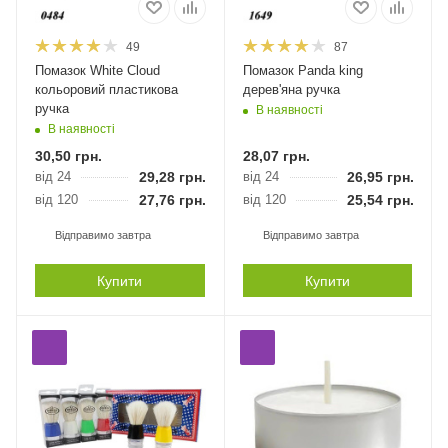
49
87
Помазок White Cloud
Помазок Panda king
кольоровий пластикова
дерев'яна ручка
ручка
В наявності
В наявності
30,50
грн.
28,07
грн.
від 24
29,28
грн.
від 24
26,95
грн.
від 120
27,76
грн.
від 120
25,54
грн.
Відправимо завтра
Відправимо завтра
Купити
Купити