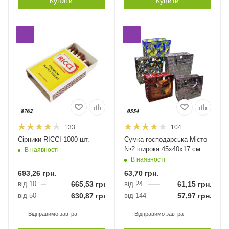
Купити
Купити
133
104
Сірники RICCI 1000 шт.
Сумка господарська Місто
№2 широка 45х40х17 см
В наявності
В наявності
693,26
грн.
63,70
грн.
від 10
665,53
грн.
від 24
61,15
грн.
від 50
630,87
грн.
від 144
57,97
грн.
Відправимо завтра
Відправимо завтра