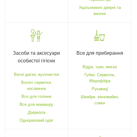
Ущільнювачі дверні та
віконні
Засоби та аксесуари
Все для прибирання
особистої гігієни
Відра, тази, миски
Ватні диски, вухочистки
Губки, Серветки,
Мікрофібра
Вологі серветки,
носовички
Рукавиці
Все для гоління
Швабри, вікномийки,
совки
Все для манікюру
Дзеркала
Одноразовий одяг