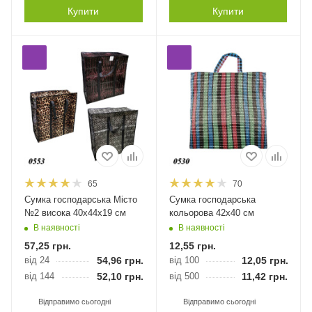
Купити
Купити
65
70
Сумка господарська Місто
Сумка господарська
№2 висока 40х44х19 см
кольорова 42х40 см
В наявності
В наявності
57,25
грн.
12,55
грн.
від 24
54,96
грн.
від 100
12,05
грн.
від 144
52,10
грн.
від 500
11,42
грн.
Відправимо сьогодні
Відправимо сьогодні