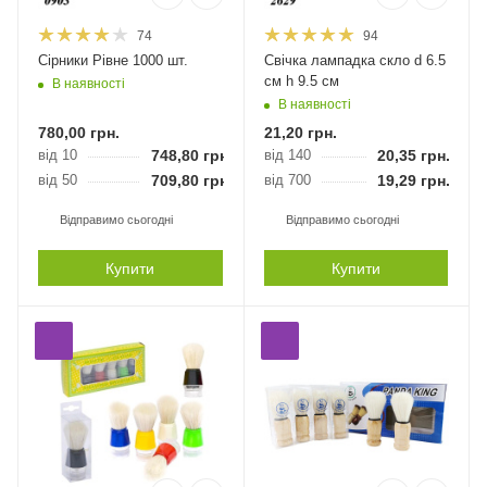
74
94
Сірники Рівне 1000 шт.
Свічка лампадка скло d 6.5
см h 9.5 см
В наявності
В наявності
780,00
грн.
21,20
грн.
від 10
748,80
грн.
від 140
20,35
грн.
від 50
709,80
грн.
від 700
19,29
грн.
Відправимо сьогодні
Відправимо сьогодні
Купити
Купити