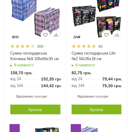
309
69
Сумка господарська
Сумка господарська Life
Клітинка №9 105х60х30 см
№2 50х35х18 см
В наявності
В наявності
158,70
грн.
82,75
грн.
від 24
152,35
грн.
від 24
79,44
грн.
від 144
144,42
грн.
від 144
75,30
грн.
Відправимо сьогодні
Відправимо сьогодні
Купити
Купити