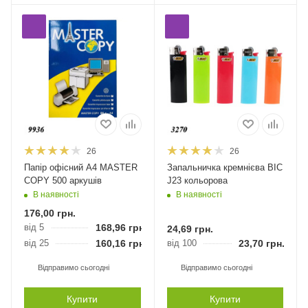
26
26
Папір офісний А4 MASTER
Запальничка кремнієва BIC
COPY 500 аркушів
J23 кольорова
В наявності
В наявності
176,00
грн.
від 5
168,96
грн.
24,69
грн.
від 25
160,16
грн.
від 100
23,70
грн.
Відправимо сьогодні
Відправимо сьогодні
Купити
Купити