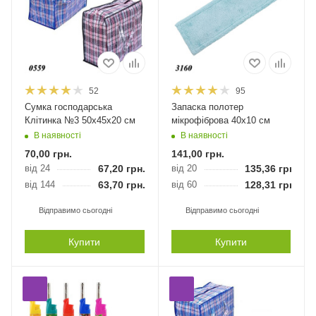
52
95
Сумка господарська
Запаска полотер
Клітинка №3 50х45х20 см
мікрофіброва 40х10 см
В наявності
В наявності
70,00
грн.
141,00
грн.
від 24
67,20
грн.
від 20
135,36
грн.
від 144
63,70
грн.
від 60
128,31
грн.
Відправимо сьогодні
Відправимо сьогодні
Купити
Купити