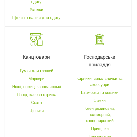
одягу
Устілки
Щітки та валіки для одягу
Канцтовари
Господарське
приладдя
Гумки для грошей
Cірники, запальнички та
Маркери
аксесуари
Ножі, ножиці канцелярські
Етажерки та кошики
Папір, касова стрічка
Замки
Скотч
Клей резиновий,
Цінники
полімерний,
канцелярський
Прищіпки
Термометри