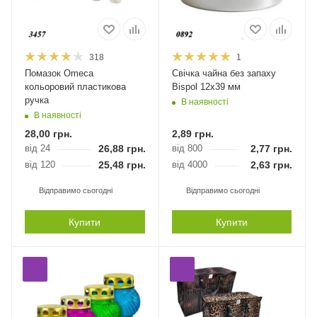
318
1
Помазок Оmeca
Свічка чайна без запаху
кольоровий пластикова
Bispol 12х39 мм
ручка
В наявності
В наявності
28,00
грн.
2,89
грн.
від 24
26,88
грн.
від 800
2,77
грн.
від 120
25,48
грн.
від 4000
2,63
грн.
Відправимо сьогодні
Відправимо сьогодні
Купити
Купити