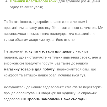
Плечики пластмасові тонкі
для зручного розміщення
одягу та аксесуарів;
Та багато іншого, що зробить ваше життя легшим і
приємнішим, а вашу домівку більш затишною та чистою. Ми
вирізняємося з поміж інших господарських магазинів не
тільки обсягом асортименту, а і його якістю.
Не зволікайте,
купити товари для дому
у нас - це
гарантія, що ви отримаєте не тільки відмінний сервіс, але й
високоякісні предмети побуту. Завітайте до нашого
магазину товарів для побуту
і переконайтеся самі, що
комфорт та затишок вашої оселі починається тут.
Долучайтесь до наших задоволених клієнтів та перетворіть
процес облаштування квартири чи будинку на справжнє
задоволення!
Зробіть замовлення вже сьогодні
.