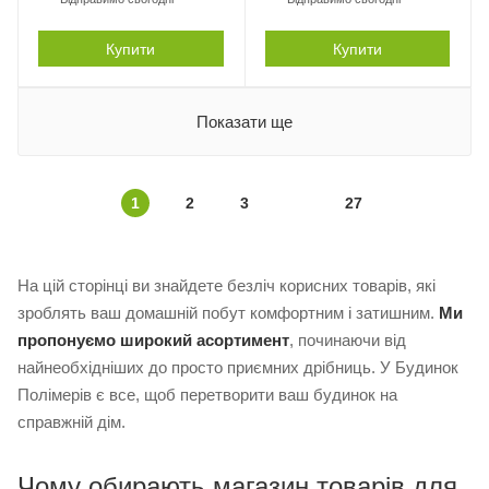
Купити
Купити
Показати ще
1
2
3
27
На цій сторінці ви знайдете безліч корисних товарів, які
зроблять ваш домашній побут комфортним і затишним.
Ми
пропонуємо широкий асортимент
, починаючи від
найнеобхідніших до просто приємних дрібниць. У Будинок
Полімерів є все, щоб перетворити ваш будинок на
справжній дім.
Чому обирають магазин товарів для