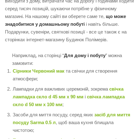
виходити з дому, витрачати час на дорогу і годинами ходити
серед тисяч позицій, шукаючи потрібне у фізичному
магазині. На нашому сайті ви оберете саме те,
що може
знадобитися у домашньому побуті
і навіть більше.
Подарунки, сувеніри, святкові позиції - все це також є на
сторінках інтернет-магазину Будинок Полімерів.
Наприклад, на сторінці “
Для дому і побуту
” можна
замовити:
Сірники Червоний мак
та свічки для створення
атмосфери;
Лампадки для важливих церемоній, зокрема
свічка
лампадка скло d 45 мм х 90 мм
і
свічка лампадка
скло d 50 мм x 100 мм
;
Засоби для миття посуду, серед яких
засіб для миття
посуду Sarma 0.5 л
, щоб ваша кухня блищала
чистотою;