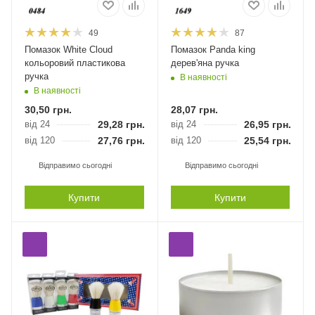
49
87
Помазок White Cloud
Помазок Panda king
кольоровий пластикова
дерев'яна ручка
ручка
В наявності
В наявності
30,50
грн.
28,07
грн.
від 24
29,28
грн.
від 24
26,95
грн.
від 120
27,76
грн.
від 120
25,54
грн.
Відправимо сьогодні
Відправимо сьогодні
Купити
Купити