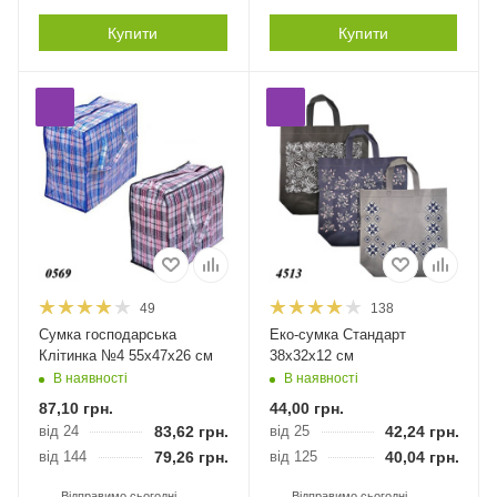
Купити
Купити
49
138
Сумка господарська
Еко-сумка Стандарт
Клітинка №4 55х47х26 см
38х32х12 см
В наявності
В наявності
87,10
грн.
44,00
грн.
від 24
83,62
грн.
від 25
42,24
грн.
від 144
79,26
грн.
від 125
40,04
грн.
Відправимо сьогодні
Відправимо сьогодні