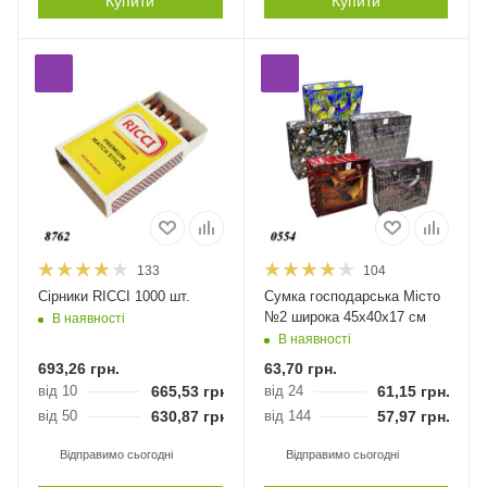
Купити
Купити
133
104
Сірники RICCI 1000 шт.
Сумка господарська Місто
№2 широка 45х40х17 см
В наявності
В наявності
693,26
грн.
63,70
грн.
від 10
665,53
грн.
від 24
61,15
грн.
від 50
630,87
грн.
від 144
57,97
грн.
Відправимо сьогодні
Відправимо сьогодні