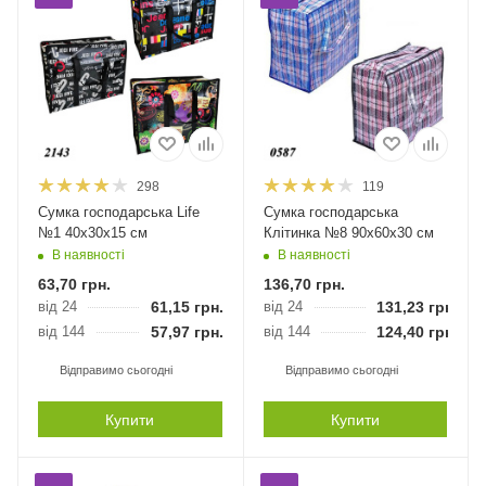
298
119
Сумка господарська Life
Сумка господарська
№1 40х30х15 см
Клітинка №8 90х60х30 см
В наявності
В наявності
63,70
грн.
136,70
грн.
від 24
61,15
грн.
від 24
131,23
грн.
від 144
57,97
грн.
від 144
124,40
грн.
Відправимо сьогодні
Відправимо сьогодні
Купити
Купити