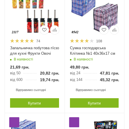
74
108
Запальничка побутова п'єзо
Сумка господарська
для кухні Фрукти Овочі
Клітинка №1 40х36х17 см
В наявності
В наявності
21,69
грн.
49,80
грн.
від 50
20,82
грн.
від 24
47,81
грн.
від 600
19,74
грн.
від 144
45,32
грн.
Відправимо сьогодні
Відправимо сьогодні
Купити
Купити