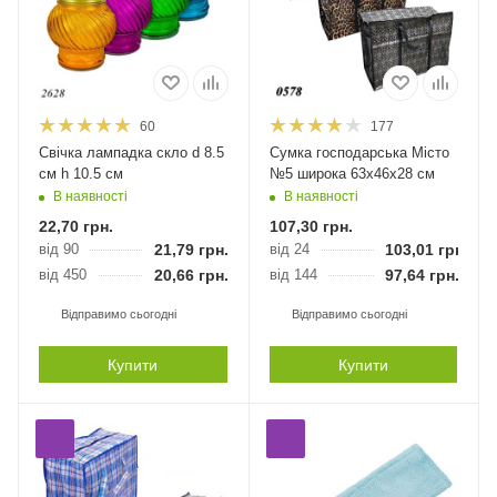
60
177
Свічка лампадка скло d 8.5
Сумка господарська Місто
см h 10.5 см
№5 широка 63х46х28 см
В наявності
В наявності
22,70
грн.
107,30
грн.
від 90
21,79
грн.
від 24
103,01
грн.
від 450
20,66
грн.
від 144
97,64
грн.
Відправимо сьогодні
Відправимо сьогодні
Купити
Купити