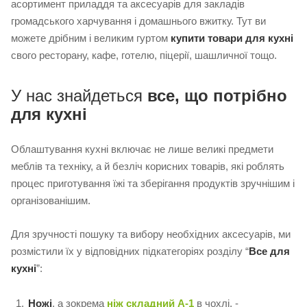
асортимент приладдя та аксесуарів для закладів
громадського харчування і домашнього вжитку. Тут ви
можете дрібним і великим гуртом
купити товари для кухні
свого ресторану, кафе, готелю, піцерії, шашличної тощо.
У нас знайдеться
все, що потрібно
для кухні
Облаштування кухні включає не лише великі предмети
меблів та техніку, а й безліч корисних товарів, які роблять
процес приготування їжі та зберігання продуктів зручнішим і
організованішим.
Для зручності пошуку та вибору необхідних аксесуарів, ми
розмістили їх у відповідних підкатегоріях розділу “
Все для
кухні
”:
Ножі
, а зокрема
ніж складний A-1
в чохлі, -