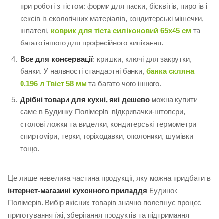
при роботі з тістом: форми для паски, бісквітів, пирогів і
кексів із екологічних матеріалів, кондитерські мішечки,
шпателі,
коврик для тіста силіконовий 65х45 см
та
багато іншого для професійного випікання.
Все для консервації
: кришки, ключі для закрутки,
банки. У наявності стандартні банки,
банка скляна
0.196 л Твіст 58 мм
та багато чого іншого.
Дрібні товари для кухні, які дешево
можна купити
саме в Будинку Полімерів: відкривачки-штопори,
столові ложки та виделки, кондитерські термометри,
спиртоміри, терки, горіходавки, ополоники, шумівки
тощо.
Це лише невелика частина продукції, яку можна придбати в
інтернет-магазині кухонного приладдя
Будинок
Полімерів. Вибір якісних товарів значно полегшує процес
приготування їжі, зберігання продуктів та підтримання