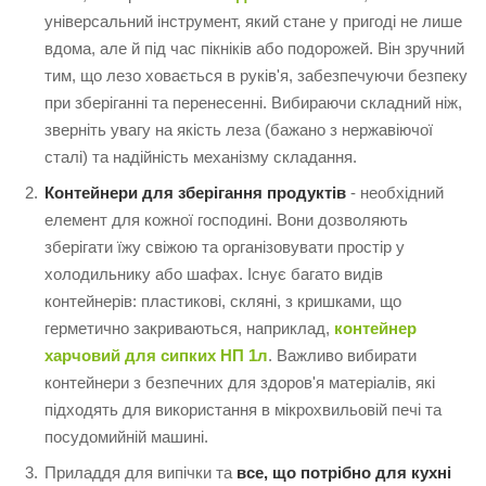
універсальний інструмент, який стане у пригоді не лише
вдома, але й під час пікніків або подорожей. Він зручний
тим, що лезо ховається в руків'я, забезпечуючи безпеку
при зберіганні та перенесенні. Вибираючи складний ніж,
зверніть увагу на якість леза (бажано з нержавіючої
сталі) та надійність механізму складання.
Контейнери для зберігання продуктів
- необхідний
елемент для кожної господині. Вони дозволяють
зберігати їжу свіжою та організовувати простір у
холодильнику або шафах. Існує багато видів
контейнерів: пластикові, скляні, з кришками, що
герметично закриваються, наприклад,
контейнер
харчовий для сипких НП 1л
. Важливо вибирати
контейнери з безпечних для здоров'я матеріалів, які
підходять для використання в мікрохвильовій печі та
посудомийній машині.
Приладдя для випічки та
все, що потрібно для кухні